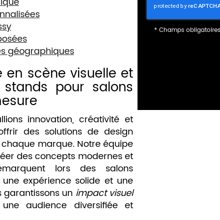
nique
nnalisées
ssy
*
Champs obligatoire
posées
es géographiques
 en scène visuelle et
 stands pour salons
mesure
ions innovation, créativité et
ffrir des solutions de design
 chaque marque. Notre équipe
réer des concepts modernes et
émarquent lors des salons
r une expérience solide et une
s garantissons un
impact visuel
une audience diversifiée et