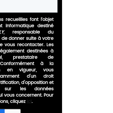
s recueillies font l’objet
nt informatique destiné
LY
, responsable du
n de donner suite à votre
 vous recontacter. Les
également destinées à
al, prestataire de
 Conformément à la
ion en vigueur, vous
tamment d'un droit
ification, d'opposition et
nt sur les données
ui vous concernent. Pour
ions, cliquez
ici
.