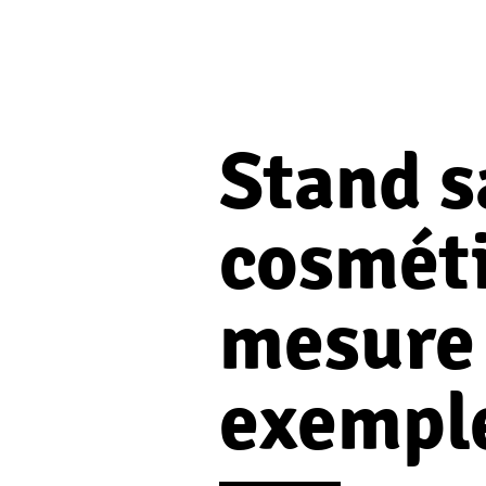
Stand s
cosméti
mesure
exempl