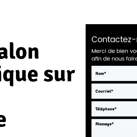
Contactez-
alon
Merci de bien vo
afin de nous fai
que sur
e