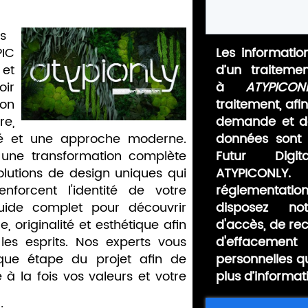
s
IC
Les information
 et
d’un traiteme
ir
à
ATYPICON
on
traitement, afi
e,
demande et de
né et une approche moderne.
données sont 
 une transformation complète
Futur Digit
olutions de design uniques qui
ATYPICONLY.
enforcent l'identité de votre
réglementat
uide complet pour découvrir
disposez no
 originalité et esthétique afin
d'accès, de rect
es esprits. Nos experts vous
d'effaceme
ue étape du projet afin de
personnelles q
 à la fois vos valeurs et votre
plus d’informat