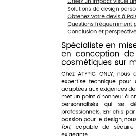
Créez un impact visuel u
Solutions de design perso
Obtenez votre devis à Poi
Questions fréquemment 
Conclusion et perspectiv
Spécialiste en mise
en conception de
cosmétiques sur 
Chez ATYPIC ONLY, nous all
expertise technique pour o
adaptées aux exigences de
met un point d'honneur à c
personnalisés qui se d
professionnels. Enrichis pa
passion pour le design, nou
fort
, capable de séduire 
exigeante.