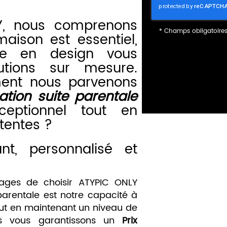
Y, nous comprenons
*
Champs obligatoire
maison est essentiel,
ise en design vous
utions sur mesure.
ent nous parvenons
éation suite parentale
eptionnel tout en
tentes ?
t, personnalisé et
tages de choisir ATYPIC ONLY
parentale est notre capacité à
tout en maintenant un niveau de
ous vous garantissons un
Prix