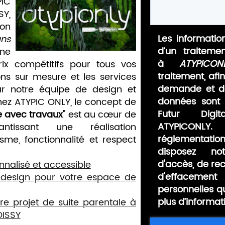
IC
SY,
ion
Les information
ans
d’un traiteme
ne
à
ATYPICON
ix compétitifs pour tous vos
traitement, afi
ions sur mesure et les services
demande et de
ar notre équipe de design et
données sont 
Chez ATYPIC ONLY, le concept de
Futur Digit
le avec travaux
" est au cœur de
ATYPICONLY.
ntissant une réalisation
réglementat
sme, fonctionnalité et respect
disposez no
d'accès, de rect
nalisé et accessible
d'effaceme
 design pour votre espace de
personnelles q
plus d’informat
e projet de suite parentale à
OISSY