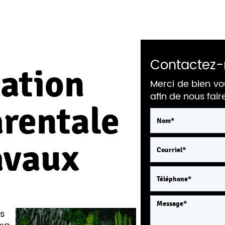
Contactez-
éation
Merci de bien vo
afin de nous fai
arentale
avaux
s