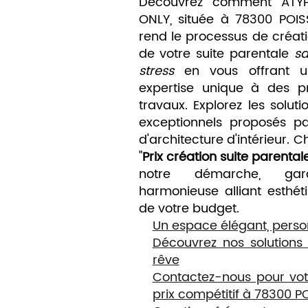
Découvrez comment ATYP
ONLY, située à 78300 POIS
rend le processus de créat
de votre suite parentale
s
stress
en vous offrant u
expertise unique à des pr
travaux. Explorez les solut
exceptionnels proposés p
d'architecture d'intérieur. 
"
Prix création suite parenta
notre démarche, gara
harmonieuse alliant esthéti
de votre budget.
Un espace élégant, person
Découvrez nos solutions
rêve
Contactez-nous pour votr
prix compétitif à 78300 P