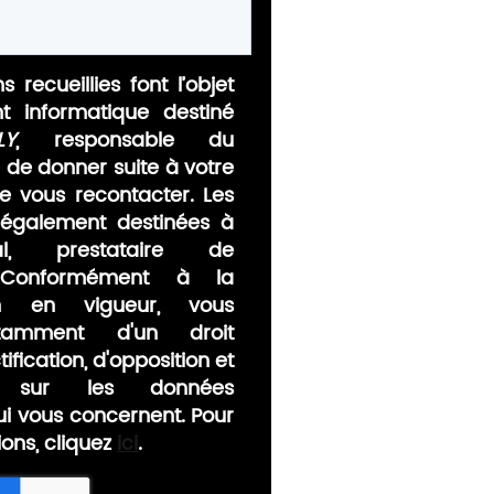
s recueillies font l’objet
nt informatique destiné
LY
, responsable du
n de donner suite à votre
 vous recontacter. Les
également destinées à
al, prestataire de
 Conformément à la
ion en vigueur, vous
tamment d'un droit
ification, d'opposition et
nt sur les données
ui vous concernent. Pour
ions, cliquez
ici
.