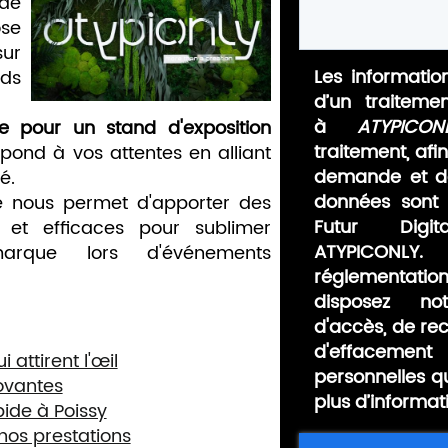
de
ose
sur
Les information
ds
d’un traiteme
à
ATYPICON
e pour un stand d'exposition
traitement, afi
pond à vos attentes en alliant
demande et de
é.
données sont 
e nous permet d'apporter des
Futur Digit
s et efficaces pour sublimer
ATYPICONLY.
rque lors d'événements
réglementat
disposez no
d'accès, de rect
d'effaceme
 attirent l'œil
personnelles q
novantes
plus d’informat
ide à Poissy
nos prestations