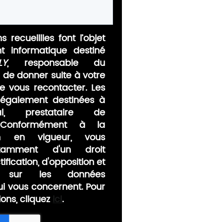
s recueillies font l’objet
nt informatique destiné
LY
, responsable du
n de donner suite à votre
 vous recontacter. Les
également destinées à
al, prestataire de
 Conformément à la
ion en vigueur, vous
tamment d'un droit
ification, d'opposition et
nt sur les données
ui vous concernent. Pour
ions, cliquez
ici
.