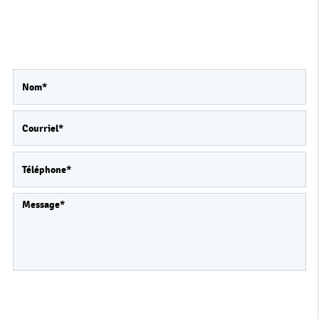
Contactez-nous
Merci de bien vouloir remplir ce formulaire afin
de nous faire part de vos demandes.
Les informations recueillies font l’objet d’un
traitement informatique destiné