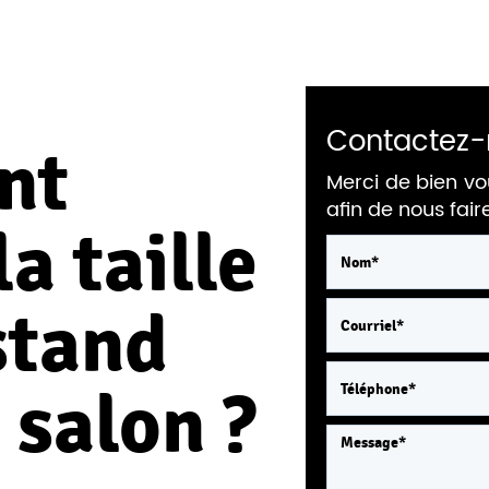
Contactez-
nt
Merci de bien vo
afin de nous fai
la taille
stand
 salon ?