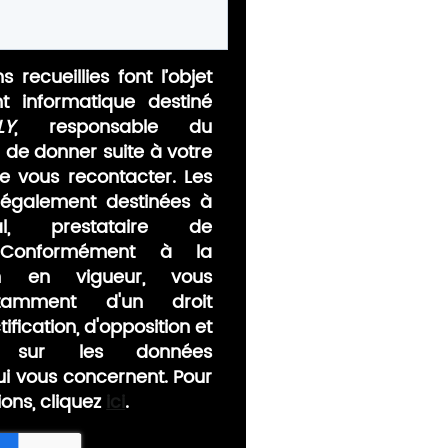
s recueillies font l’objet
nt informatique destiné
LY
, responsable du
n de donner suite à votre
 vous recontacter. Les
également destinées à
al, prestataire de
 Conformément à la
ion en vigueur, vous
tamment d'un droit
ification, d'opposition et
nt sur les données
ui vous concernent. Pour
ions, cliquez
ici
.