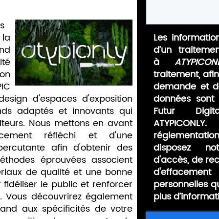
s
 la
Les information
and
d’un traiteme
ité
à
ATYPICON
lon
traitement, afi
PIC
demande et de
design d'espaces d'exposition
données sont 
ds adaptés et innovants qui
Futur Digit
isiteurs. Nous mettons en avant
ATYPICONLY.
ncement réfléchi et d'une
réglementat
ercutante afin d'obtenir des
disposez no
méthodes éprouvées associent
d'accès, de rect
riaux de qualité et une bonne
d'effaceme
fidéliser le public et renforcer
personnelles q
e. Vous découvrirez également
plus d’informat
nd aux spécificités de votre