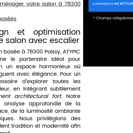
aménager votre salon à 78300
posées
*
Champs obligatoire
n et optimisation
e salon avec escalier
n basée à 78300 Poissy, ATYPIC
e le partenaire idéal pour
 en un espace harmonieux où
uguent avec élégance. Pour un
essaire d'explorer toutes les
rieur, en intégrant subtilement
ent architectural fort
. Notre
 analyse approfondie de la
ace, de la luminosité ambiante
iques. Nous privilégions des
ent tradition et modernité afin