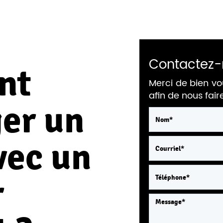
Contactez-
nt
Merci de bien vo
afin de nous fai
er un
vec un
r