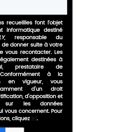
s recueillies font l’objet
nt informatique destiné
LY
, responsable du
n de donner suite à votre
 vous recontacter. Les
également destinées à
al, prestataire de
 Conformément à la
ion en vigueur, vous
tamment d'un droit
ification, d'opposition et
nt sur les données
ui vous concernent. Pour
ions, cliquez
ici
.