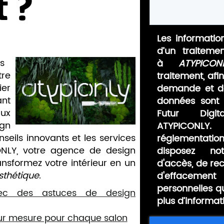
t ?
Les information
d’un traiteme
s
à
ATYPICON
re
traitement, afi
er
demande et de
nt
données sont 
ux
Futur Digit
gn
ATYPICONLY.
eils innovants et les services
réglementat
ONLY, votre agence de design
disposez no
ansformez votre intérieur en un
d'accès, de rect
sthétique
.
d'effaceme
personnelles q
vec des astuces de design
plus d’informat
sur mesure pour chaque salon