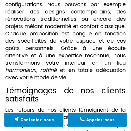
configurations. Nous pouvons par exemple
réaliser des designs contemporains, des
rénovations traditionnelles ou encore des
projets mêlant modernité et confort classique.
Chaque proposition est conçue en fonction
des spécificités de votre espace et de vos
goûts personnels. Grâce à une écoute
attentive et à une expertise reconnue, nous
transformons votre intérieur en un lieu
harmonieux, raffiné
et en totale adéquation
avec votre mode de vie.
Témoignages de nos clients
satisfaits
Les retours de nos clients témoignent de la
qualité de nos prestations. Nombreux sont
Contactez-nous
Appelez-nous
ceux qui ont vu leur quotidien transformé par