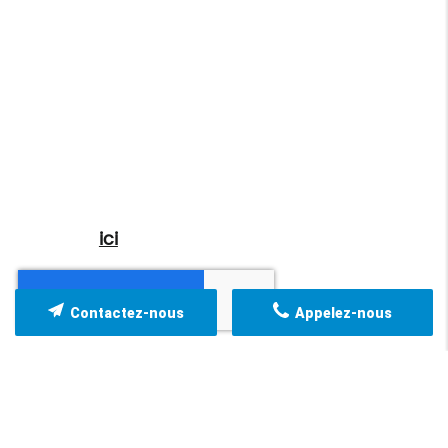
afin de donner suite à votre demande et
de vous recontacter. Les données sont
également destinées à Futur Digital,
prestataire de ATYPICONLY. Conformément
à la réglementation en vigueur, vous
disposez notamment d'un droit d'accès, de
rectification, d'opposition et d'effacement
sur les données personnelles qui vous
concernent. Pour plus d’informations,
cliquez
ici
.
Contactez-nous
Appelez-nous
*
Champs obligatoires