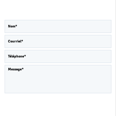
Merci de bien vouloir remplir ce formulaire afin
de nous faire part de vos demandes.
Les informations recueillies font l’objet d’un
traitement informatique destiné
à
ATYPICONLY
, responsable du traitement,